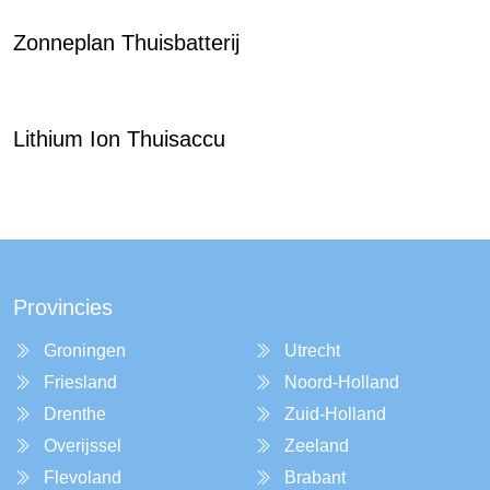
Zonneplan Thuisbatterij
Lithium Ion Thuisaccu
Provincies
Groningen
Utrecht
Friesland
Noord-Holland
Drenthe
Zuid-Holland
Overijssel
Zeeland
Flevoland
Brabant