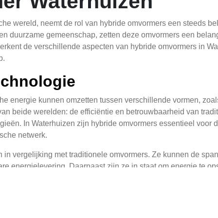
er Waterhuizen
che wereld, neemt de rol van hybride omvormers een steeds belan
eve en duurzame gemeenschap, zetten deze omvormers een belang
 verkent de verschillende aspecten van hybride omvormers in Wat
p.
chnologie
che energie kunnen omzetten tussen verschillende vormen, zoal
 beide werelden: de efficiëntie en betrouwbaarheid van traditi
ieën. In Waterhuizen zijn hybride omvormers essentieel voor 
ische netwerk.
n vergelijking met traditionele omvormers. Ze kunnen de spann
are energielevering. Daarnaast zijn ze in staat om energie te o
king. De technologie achter hybride omvormers is complex en ve
erhuizen