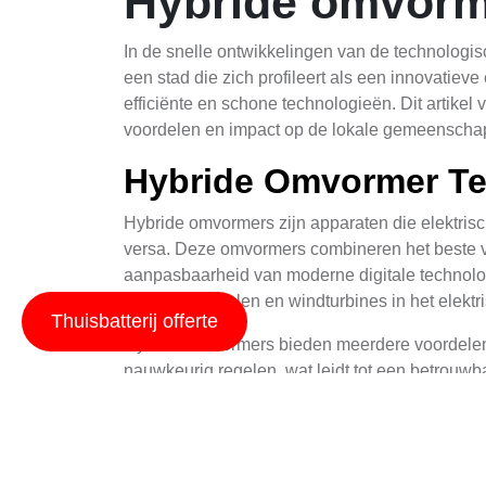
Hybride omvorm
In de snelle ontwikkelingen van de technologis
een stad die zich profileert als een innovati
efficiënte en schone technologieën. Dit artikel
voordelen en impact op de lokale gemeenscha
Hybride Omvormer Te
Hybride omvormers zijn apparaten die elektris
versa. Deze omvormers combineren het beste van
aanpasbaarheid van moderne digitale technolog
zoals zonpanelen en windturbines in het elektr
Thuisbatterij offerte
Hybride omvormers bieden meerdere voordelen i
nauwkeurig regelen, wat leidt tot een betrouwb
bijdragen aan een efficiëntere energiebeschik
softwareontwikkeling.
Toepassingen in Wat