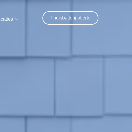
Thuisbatterij offerte
caties