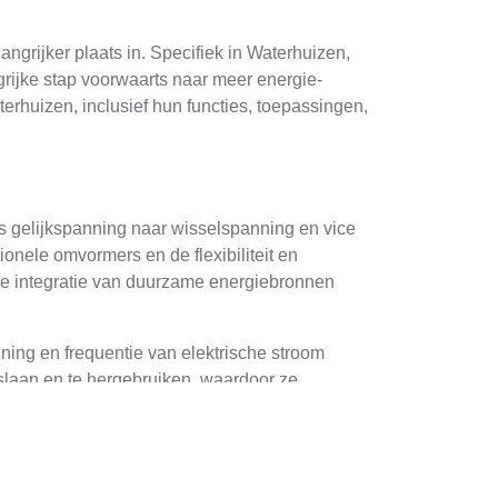
grijker plaats in. Specifiek in Waterhuizen,
rijke stap voorwaarts naar meer energie-
erhuizen, inclusief hun functies, toepassingen,
s gelijkspanning naar wisselspanning en vice
onele omvormers en de flexibiliteit en
de integratie van duurzame energiebronnen
ing en frequentie van elektrische stroom
pslaan en te hergebruiken, waardoor ze
reist geavanceerde kennis van elektronica en