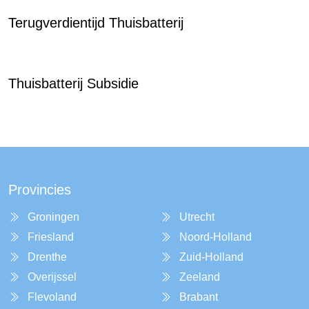
Terugverdientijd Thuisbatterij
Thuisbatterij Subsidie
Provincies
Groningen
Utrecht
Friesland
Noord-Holland
Drenthe
Zuid-Holland
Overijssel
Zeeland
Flevoland
Brabant